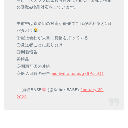
の受取&検品対応をしています。
午前中は直送組の対応が優先でこれが遅れると1日
バタバタ
①配送会社が大量に荷物を持ってくる
②発送者ごとに振り分け
③到着報告
④検品
⑤問題可否の連絡
⑥振込日時の報告
pic.twitter.com/g7ftPisbOT
— 買取BASE
(@KaitoriBASE)
January 30,
2022